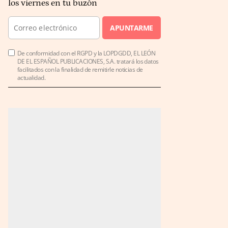
los viernes en tu buzón
APUNTARME
De conformidad con el RGPD y la LOPDGDD, EL LEÓN
DE EL ESPAÑOL PUBLICACIONES, S.A. tratará los datos
facilitados con la finalidad de remitirle noticias de
actualidad.