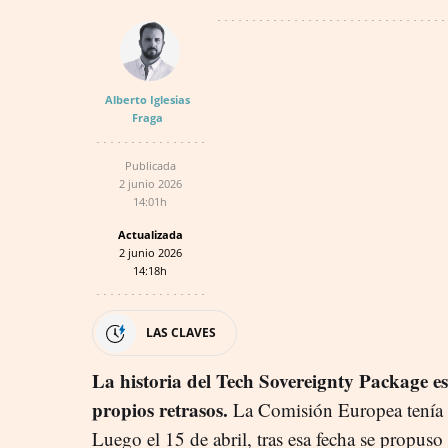
Alberto Iglesias
Fraga
Publicada
2 junio 2026
14:01h
Actualizada
2 junio 2026
14:18h
LAS CLAVES
La historia del Tech Sovereignty Package es,
propios retrasos.
La Comisión Europea tenía p
Luego el 15 de abril, tras esa fecha se propus