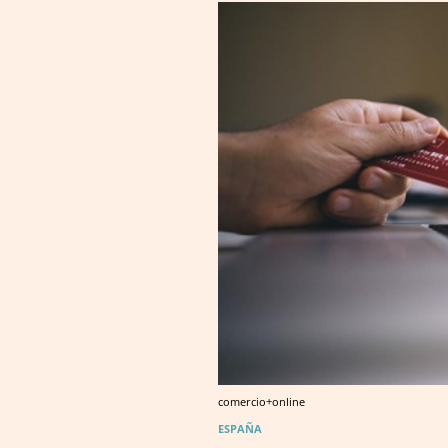
comercio+online
ESPAÑA