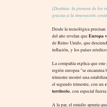
[Destinia: la pionera de los v
gracias a la innovación cont
Desde la tecnológica precisan 
Europa vu
del año revelan que
de Reino Unido, que desciend
inflación, y los países nórdic
La compañía explica que este 
región europea "se encamina h
trimestre mostró una estabili
c
el segundo trimestre, con un
territorio
, con especial fuer
A la par, el estudio apunta q