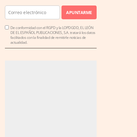
APUNTARME
De conformidad con el RGPD y la LOPDGDD, EL LEÓN
DE EL ESPAÑOL PUBLICACIONES, S.A. tratará los datos
facilitados con la finalidad de remitirle noticias de
actualidad.