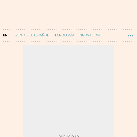
EVENTOS EL ESPAÑOL
TECNOLOGÍA
INNOVACIÓN
EVENTOS TECNOLOGIA E INNOVACIÓN
D+I INNOVATION AWARDS 2021