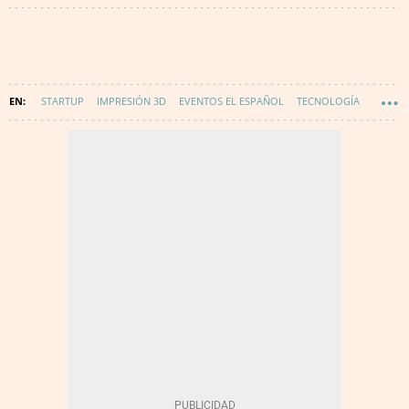
STARTUP
IMPRESIÓN 3D
EVENTOS EL ESPAÑOL
TECNOLOGÍA
INNOVACIÓN
EVENTOS TECNOLOGIA E INNOVACIÓN
DIGITALIZACIÓN
D+I INNOVATION AWARDS 2021