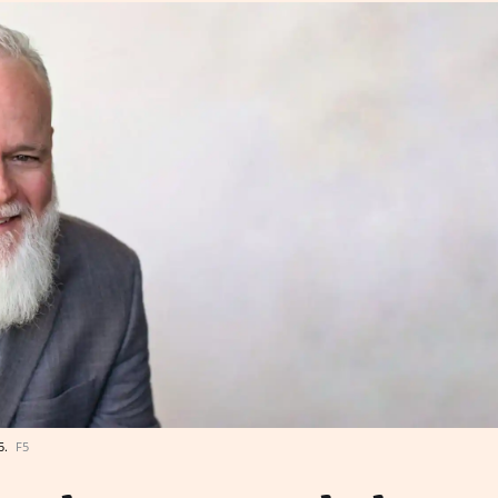
5.
F5