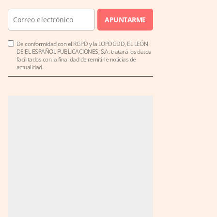
APUNTARME
De conformidad con el RGPD y la LOPDGDD, EL LEÓN
DE EL ESPAÑOL PUBLICACIONES, S.A. tratará los datos
facilitados con la finalidad de remitirle noticias de
actualidad.