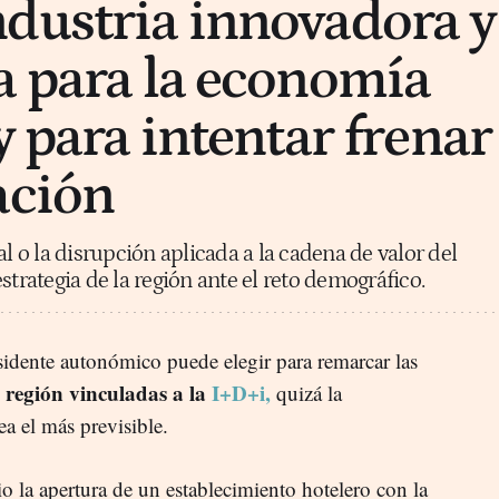
dustria innovadora y
a para la economía
y para intentar frenar
ación
al o la disrupción aplicada a la cadena de valor del
strategia de la región ante el reto demográfico.
sidente autonómico puede elegir para remarcar las
a región vinculadas a la
I+D+i,
quizá la
a el más previsible.
io la apertura de un establecimiento hotelero con la