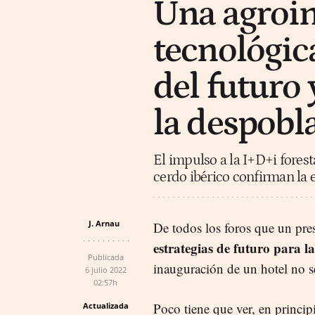
Una agroin
tecnológic
del futuro 
la despobl
El impulso a la I+D+i forest
cerdo ibérico confirman la e
J. Arnau
De todos los foros que un pre
estrategias de futuro para l
Publicada
inauguración de un hotel no se
6 julio 2022
02:57h
Poco tiene que ver, en princip
Actualizada