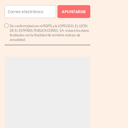
APUNTARME
De conformidad con el RGPD y la LOPDGDD, EL LEÓN
DE EL ESPAÑOL PUBLICACIONES, S.A. tratará los datos
facilitados con la finalidad de remitirle noticias de
actualidad.