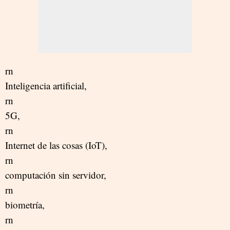
rn
Inteligencia artificial,
rn
5G,
rn
Internet de las cosas (IoT),
rn
computación sin servidor,
rn
biometría,
rn