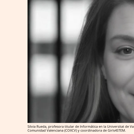
Silvia Rueda, profesora titular de Informática en la Universitat de Va
Comunidad Valenciana (COIICV) y coordinadora de Girls4STEM.