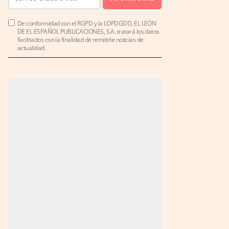
De conformidad con el RGPD y la LOPDGDD, EL LEÓN
DE EL ESPAÑOL PUBLICACIONES, S.A. tratará los datos
facilitados con la finalidad de remitirle noticias de
actualidad.