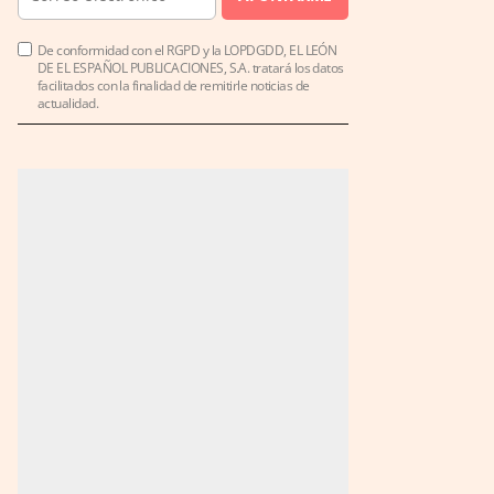
De conformidad con el RGPD y la LOPDGDD, EL LEÓN
DE EL ESPAÑOL PUBLICACIONES, S.A. tratará los datos
facilitados con la finalidad de remitirle noticias de
actualidad.