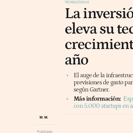
TECNOLÓGICAS
La inversi
eleva su te
crecimient
año
El auge de la infraestruc
previsiones de gasto par
según Gartner.
Más información:
Esp
con 5.000 startups en a
M. M.
Publicada