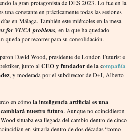
á siendo la gran protagonista de DES 2023. Lo fue en la
s una constante en prácticamente todas las sesiones
s días en Málaga. También este miércoles en la mesa
ons for VUCA problems
,
en la que ha quedado
ún queda por recorrer para su consolidación.
ciparon David Wood, presidente de London Futurist e
CEO y fundador de la c
ompañía
pektiker, junto al
ndez
, y moderada por el subdirector de D+I, Alberto
la inteligencia artificial es una
uerdo en cómo
 cambiará nuestro futuro
. Aunque no coincidieron
s Wood situaba esa llegada del cambio dentro de cinco
 coincidían en situarla dentro de dos décadas “como