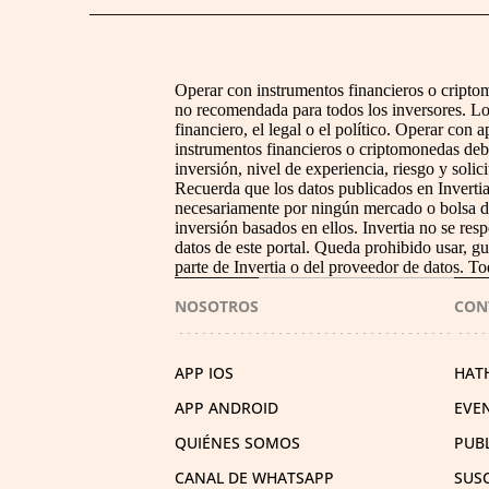
Operar con instrumentos financieros o criptomo
no recomendada para todos los inversores. Lo
financiero, el legal o el político. Operar con
instrumentos financieros o criptomonedas debe
inversión, nivel de experiencia, riesgo y solic
Recuerda que los datos publicados en Invertia
necesariamente por ningún mercado o bolsa de 
inversión basados en ellos. Invertia no se res
datos de este portal. Queda prohibido usar, gua
parte de Invertia o del proveedor de datos. To
NOSOTROS
CON
APP IOS
HAT
APP ANDROID
EVE
QUIÉNES SOMOS
PUB
CANAL DE WHATSAPP
SUS