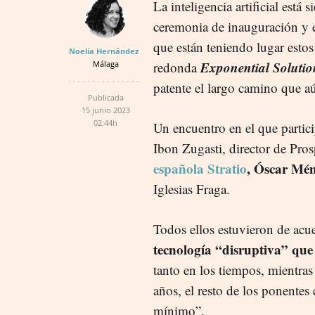
La inteligencia artificial est
ceremonia de inauguración y e
que están teniendo lugar esto
Noelia Hernández
Exponential Soluti
Málaga
redonda
patente el largo camino que a
Publicada
15 junio 2023
02:44h
Un encuentro en el que parti
Ibon Zugasti, director de Pros
española Stratio
, Óscar Mé
Iglesias Fraga.
Todos ellos estuvieron de ac
tecnología
“disruptiva” que
tanto en los tiempos, mientra
años, el resto de los ponentes
mínimo”.