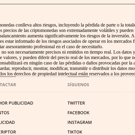
nedas conlleva altos riesgos, incluyendo la pérdida de parte o la totali
s precios de las criptomonedas son extremadamente volátiles y pueden v
 apalancamiento aumenta significativamente los riesgos de la inversión. A
s estar informado de los riesgos asociados de operar en los mercados f
itar asesoramiento profesional en el caso de necesitarlo.
 no son necesariamente precisos ni emitidos en tiempo real. Los datos y
valores, y pueden diferir del precio real de los mercados, por lo que 
ponsabilizará en ningún caso de las pérdidas o daños provocadas por la 
rdar, reproducir, mostrar, modificar, transmitir o distribuir los datos mo
dos los derechos de propiedad intelectual están reservados a los provee
TACTAR
SÍGUENOS
HOR PUBLICIDAD
TWITTER
NTOS
FACEBOOK
LICIDAD
INSTAGRAM
CRIPTOR
TIKTOK