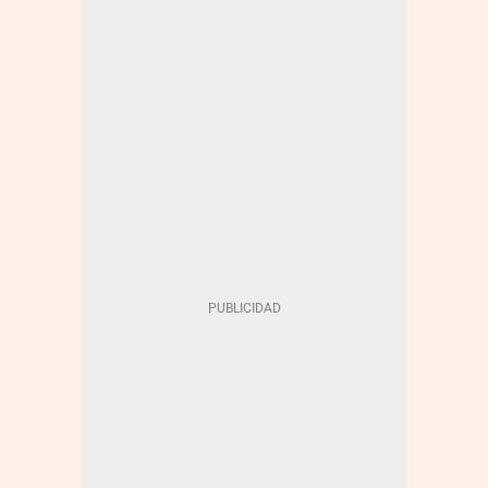
INTELIGENCIA ARTIFICIAL
EMPRENDEDORES
TECNOLOGÍA
EMPRENDEDORES DE ÉXITO
INDUSTRIA TECNOLÓGICA
TECNOLOGÍA MUNDO EMPRESARIAL