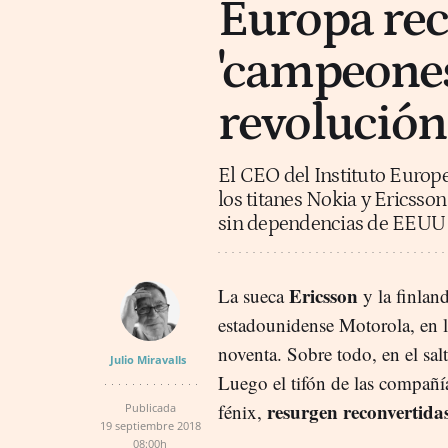
Europa rec
'campeones'
revolución
El CEO del Instituto Europe
los titanes Nokia y Ericsson 
sin dependencias de EEUU
Ericsson
La sueca
y la finlan
estadounidense Motorola, en lo
noventa. Sobre todo, en el sal
Julio Miravalls
Luego el tifón de las compañía
resurgen reconvertida
fénix,
Publicada
19 septiembre 2018
08:00h