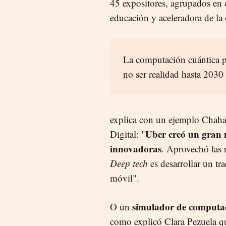
45 expositores, agrupados en c
educación y aceleradora de la
La computación cuántica 
no ser realidad hasta 2030
explica con un ejemplo Chahab
Uber creó un gran 
Digital: "
innovadoras
. Aprovechó las 
Deep tech
es desarrollar un tr
móvil".
simulador de computac
O un
como explicó Clara Pezuela q