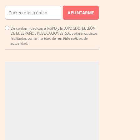
APUNTARME
De conformidad con el RGPD y la LOPDGDD, EL LEÓN
DE EL ESPAÑOL PUBLICACIONES, S.A. tratará los datos
facilitados con la finalidad de remitirle noticias de
actualidad.