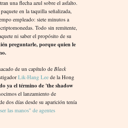
an una flecha azul sobre el asfalto.
aquete en la taquilla señalizada,
iempo empleado: siete minutos a
criptomonedas. Todo sin remitente,
aquete ni saber el propósito de su
ién preguntarle, porque quien le
mo.
 sacado de un capítulo de
Black
estigador
Lik-Hang Lee
de la Hong
o ya el término de 'the shadow
nocimos el lanzamiento de
e dos días desde su aparición tenía
"ser las manos" de agentes