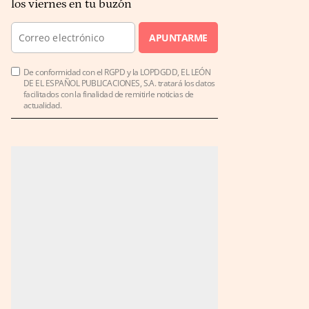
los viernes en tu buzón
APUNTARME
De conformidad con el RGPD y la LOPDGDD, EL LEÓN
DE EL ESPAÑOL PUBLICACIONES, S.A. tratará los datos
facilitados con la finalidad de remitirle noticias de
actualidad.