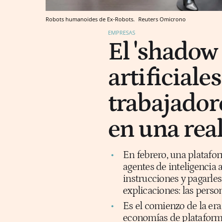
Robots humanoides de Ex-Robots.
Reuters
Omicrono
EMPRESAS
El 'shadow 
artificiale
trabajador
en una rea
En febrero, una platafo
agentes de inteligencia 
instrucciones y pagarles.
explicaciones: las perso
Es el comienzo de la era 
economías de plataform