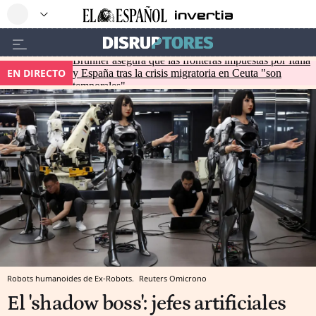
Brunner asegura que las fronteras impuestas por Italia
EN DIRECTO
y España tras la crisis migratoria en Ceuta "son
temporales"
Robots humanoides de Ex-Robots.
Reuters
Omicrono
El 'shadow boss': jefes artificiales