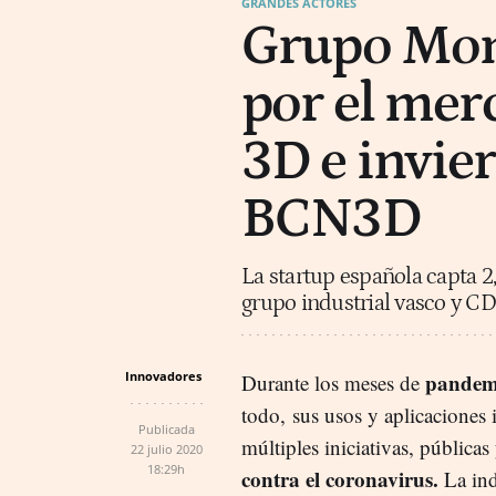
GRANDES ACTORES
Grupo Mon
por el mer
3D e invier
BCN3D
La startup española capta 2
grupo industrial vasco y C
Innovadores
pandem
Durante los meses de
todo, sus usos y aplicaciones 
Publicada
múltiples iniciativas, pública
22 julio 2020
18:29h
contra el coronavirus.
La ind