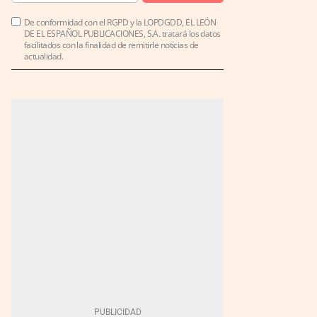
De conformidad con el RGPD y la LOPDGDD, EL LEÓN
DE EL ESPAÑOL PUBLICACIONES, S.A. tratará los datos
facilitados con la finalidad de remitirle noticias de
actualidad.