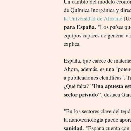
Un cambio del modelo económ
de Química Inorgánica y direc
la Universidad de Alicante
(UA
para España
. "Los países que
equipos capaces de generar va
explica.
España, que carece de materia
Ahora, además, es una "potenc
a publicaciones científicas". 
"Una apuesta estr
¿Qué falta?
sector privado"
, destaca Garc
"En los sectores clave del teji
la nanotecnología puede aporta
sanidad
. "España cuenta con