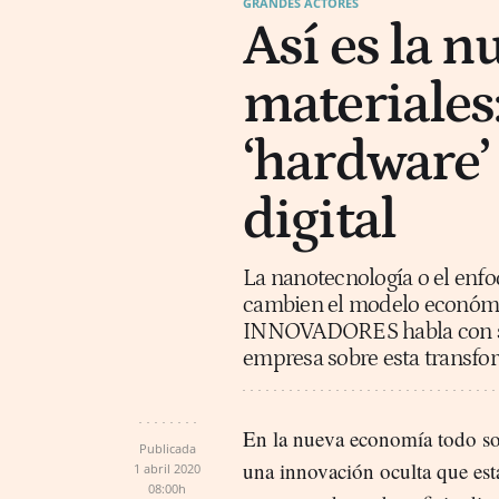
GRANDES ACTORES
Así es la n
materiales:
‘hardware’
digital
La nanotecnología o el enf
cambien el modelo económi
INNOVADORES habla con seis
empresa sobre esta transfo
En la nueva economía todo son
Publicada
una innovación oculta que est
1 abril 2020
08:00h