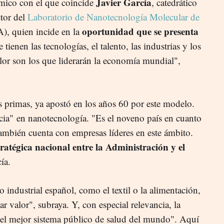
Javier García
ico con el que coincide
, catedrático
tor del
Laboratorio de Nanotecnología Molecular de
oportunidad que se presenta
), quien incide en la
 tienen las tecnologías, el talento, las industrias y los
lor son los que liderarán la economía mundial",
s primas, ya apostó en los años 60 por este modelo.
ia" en nanotecnología. "Es el noveno país en cuanto
También cuenta con empresas líderes en este ámbito.
atégica nacional entre la Administración y el
ía.
do industrial español, como el textil o la alimentación,
r valor", subraya. Y, con especial relevancia, la
 el mejor sistema público de salud del mundo". Aquí