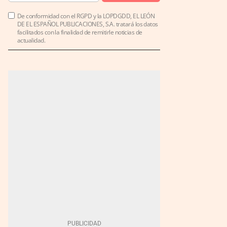
De conformidad con el RGPD y la LOPDGDD, EL LEÓN
DE EL ESPAÑOL PUBLICACIONES, S.A. tratará los datos
facilitados con la finalidad de remitirle noticias de
actualidad.