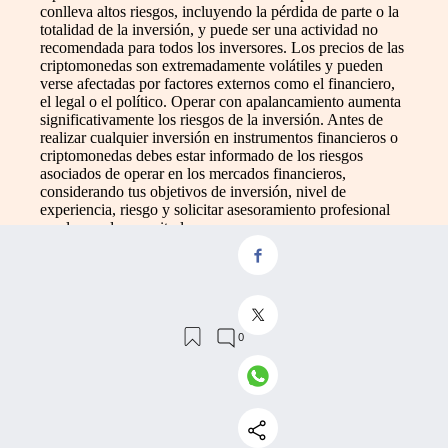
conlleva altos riesgos, incluyendo la pérdida de parte o la
totalidad de la inversión, y puede ser una actividad no
recomendada para todos los inversores. Los precios de las
criptomonedas son extremadamente volátiles y pueden
verse afectadas por factores externos como el financiero,
el legal o el político. Operar con apalancamiento aumenta
significativamente los riesgos de la inversión. Antes de
realizar cualquier inversión en instrumentos financieros o
criptomonedas debes estar informado de los riesgos
asociados de operar en los mercados financieros,
considerando tus objetivos de inversión, nivel de
experiencia, riesgo y solicitar asesoramiento profesional
en el caso de necesitarlo.
Recuerda que los datos publicados en Invertia no son
necesariamente precisos ni emitidos en tiempo real. Los
datos y precios contenidos en Invertia no se proveen
necesariamente por ningún mercado o bolsa de valores, y
pueden diferir del precio real de los mercados, por lo que
no son apropiados para tomar decisión de inversión
basados en ellos. Invertia no se responsabilizará en ningún
caso de las pérdidas o daños provocadas por la actividad
inversora que relices basándote en datos de este portal.
Queda prohibido usar, guardar, reproducir, mostrar,
modificar, transmitir o distribuir los datos mostrados en
Invertia sin permiso explícito por parte de Invertia o del