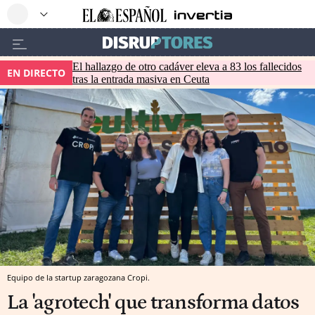
El hallazgo de otro cadáver eleva a 83 los fallecidos
EN DIRECTO
tras la entrada masiva en Ceuta
Equipo de la startup zaragozana Cropi.
La 'agrotech' que transforma datos