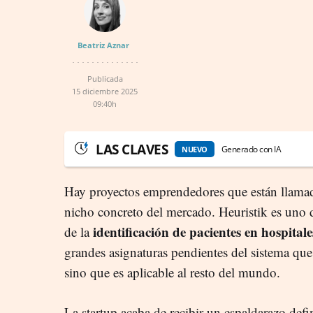
Beatriz Aznar
Publicada
15 diciembre 2025
09:40h
LAS CLAVES
Generado con IA
NUEVO
Hay proyectos emprendedores que están llamad
nicho concreto del mercado. Heuristik es uno
identificación de pacientes en hospitale
de la
grandes asignaturas pendientes del sistema que
sino que es aplicable al resto del mundo.
La startup acaba de recibir un espaldarazo defi