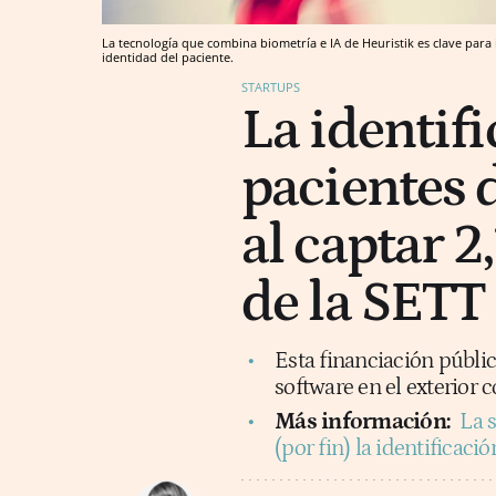
La tecnología que combina biometría e IA de Heuristik es clave para i
identidad del paciente.
STARTUPS
La identif
pacientes 
al captar 2
de la SETT 
Esta financiación públi
software en el exterior
Más información:
La 
(por fin) la identificaci