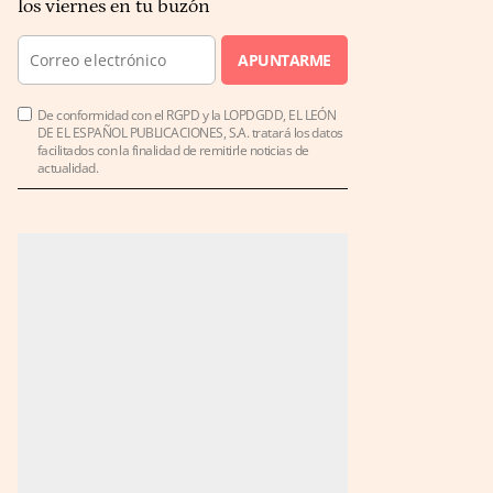
los viernes en tu buzón
APUNTARME
De conformidad con el RGPD y la LOPDGDD, EL LEÓN
DE EL ESPAÑOL PUBLICACIONES, S.A. tratará los datos
facilitados con la finalidad de remitirle noticias de
actualidad.