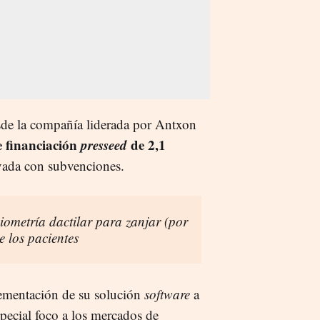
de la compañía liderada por Antxon
 financiación
pres
seed
de 2,1
vada con subvenciones.
iometría dactilar para zanjar (por
e los pacientes
lementación de su solución
software
a
special foco a los mercados de