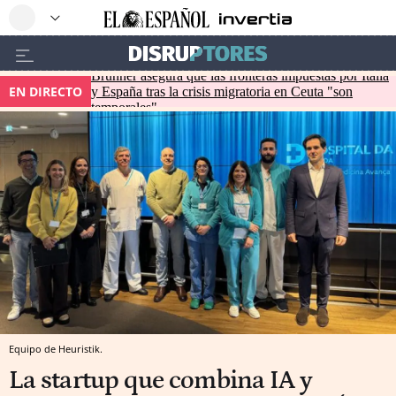
Brunner asegura que las fronteras impuestas por Italia
EN DIRECTO
y España tras la crisis migratoria en Ceuta "son
temporales"
Equipo de Heuristik.
La startup que combina IA y