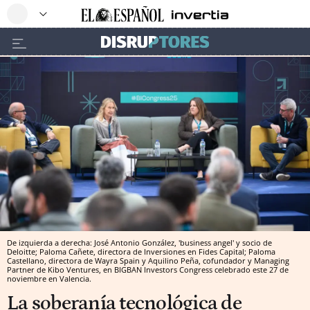
De izquierda a derecha: José Antonio González, 'business angel' y socio de
Deloitte; Paloma Cañete, directora de Inversiones en Fides Capital; Paloma
Castellano, directora de Wayra Spain y Aquilino Peña, cofundador y Managing
Partner de Kibo Ventures, en BIGBAN Investors Congress celebrado este 27 de
noviembre en Valencia.
La soberanía tecnológica de