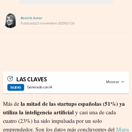
Beatriz Aznar
Publicada
23 noviembre 2025
03:12h
LAS CLAVES
Generado con IA
NUEVO
la mitad de las startups españolas (51%) ya
Más de
utiliza la inteligencia artificial
y casi una de cada
cuatro (23%) ha sido impulsada por un solo
emprendedor. Son los datos más concluyentes del
Mapa