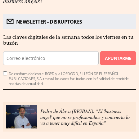
business angels
?
NEWSLETTER - DISRUPTORES
Las claves digitales de la semana todos los viernes en tu
buzón
APUNTARME
De conformidad con el RGPD y la LOPDGDD, EL LEÓN DE EL ESPAÑOL
PUBLICACIONES, S.A. tratará los datos facilitados con la finalidad de remitirle
noticias de actualidad.
Pedro de Álava (BIGBAN): "El 'business
angel' que no se profesionalice y coinvierta lo
va a tener muy difícil en España"