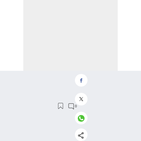
Operar con instrumentos financieros o criptomonedas
conlleva altos riesgos, incluyendo la pérdida de parte o la
totalidad de la inversión, y puede ser una actividad no
recomendada para todos los inversores. Los precios de las
criptomonedas son extremadamente volátiles y pueden
verse afectadas por factores externos como el financiero,
el legal o el político. Operar con apalancamiento aumenta