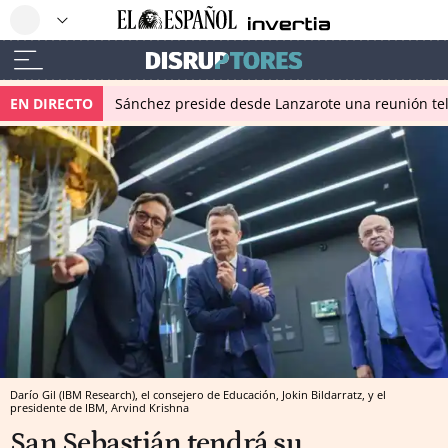
EN DIRECTO
Sánchez preside desde Lanzarote una reunión tel
Darío Gil (IBM Research), el consejero de Educación, Jokin Bildarratz, y el
presidente de IBM, Arvind Krishna
San Sebastián tendrá su