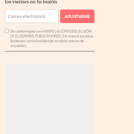
los viernes en tu buzón
APUNTARME
De conformidad con el RGPD y la LOPDGDD, EL LEÓN
DE EL ESPAÑOL PUBLICACIONES, S.A. tratará los datos
facilitados con la finalidad de remitirle noticias de
actualidad.