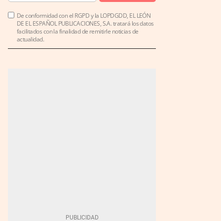
De conformidad con el RGPD y la LOPDGDD, EL LEÓN
DE EL ESPAÑOL PUBLICACIONES, S.A. tratará los datos
facilitados con la finalidad de remitirle noticias de
actualidad.