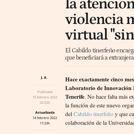
la atención
violencia 
virtual "si
El Cabildo tinerfeño encarg
que beneficiará a extranjera
J. A.
Hace exactamente cinco mese
Laboratorio de Innovación 
Publicada
Tenerife
. No hace falta más ex
15 febrero 2022
02:52h
la función de este nuevo org
Actualizada
del
Cabildo tinerfeño
y que cu
14 febrero 2022
colaboración de la Universid
17:23h