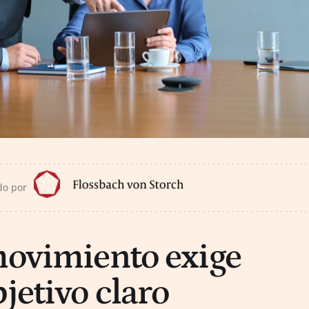
do por
movimiento exige
jetivo claro