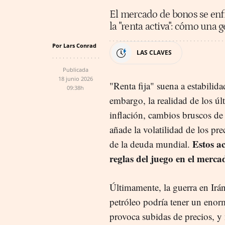
El mercado de bonos se enfre
la "renta activa": cómo una g
Por Lars Conrad
LAS CLAVES
Publicada
18 junio 2026
"Renta fija" suena a estabilid
09:38h
embargo, la realidad de los úl
inflación, cambios bruscos de l
añade la volatilidad de los pr
Estos a
de la deuda mundial.
reglas del juego en el merca
Últimamente, la guerra en Irá
petróleo podría tener un enor
provoca subidas de precios, y 