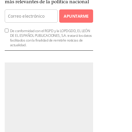
más relevantes de la política nacional
APUNTARME
De conformidad con el RGPD y la LOPDGDD, EL LEÓN
DE EL ESPAÑOL PUBLICACIONES, S.A. tratará los datos
facilitados con la finalidad de remitirle noticias de
actualidad.