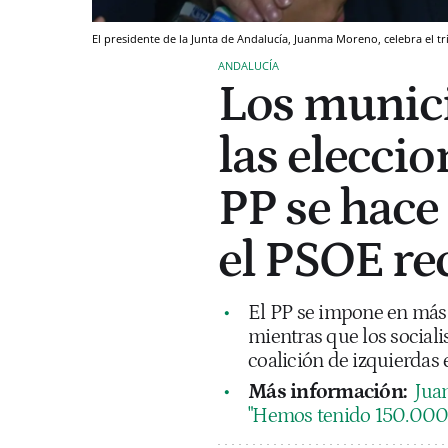
El presidente de la Junta de Andalucía, Juanma Moreno, celebra el tr
ANDALUCÍA
Los munici
las eleccio
PP se hace 
el PSOE re
El PP se impone en más
mientras que los social
coalición de izquierdas
Más información:
Jua
"Hemos tenido 150.000 