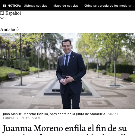
ES NOTICIA:
Últimas noticias
Mapa de noticias
China se apropia de los modelos d
El Español
Andalucía
Juan Manuel Moreno Bonilla, presidente de la Junta de Andalucía.
Silvia P.
Cabeza
EL ESPAÑOL
Juanma Moreno enfila el fin de su