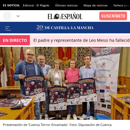
ES NOTICIA:
Editoral - El Rúgido
Últimas noticias
Mapa de noticias
Fallece Jor
EN DIRECTO
El padre y representante de Leo Messi ha falleci
Presentación de 'Cuenca Terror Encantado'. Foto: Diputación de Cuenca.