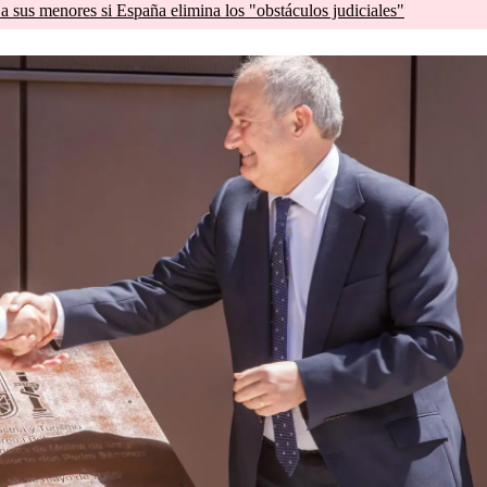
a sus menores si España elimina los "obstáculos judiciales"