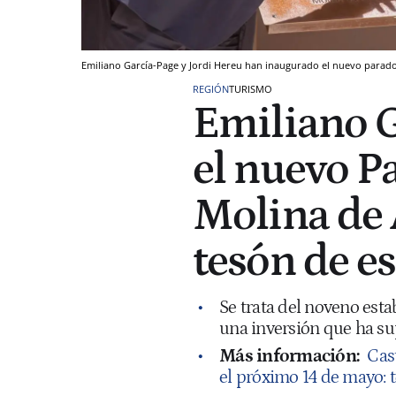
Emiliano García-Page y Jordi Hereu han inaugurado el nuevo parad
REGIÓN
TURISMO
Emiliano G
el nuevo P
Molina de 
tesón de es
Se trata del noveno esta
una inversión que ha su
Más información:
Cas
el próximo 14 de mayo: t