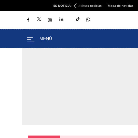
ES NOTICIA:
Últimas noticias
Mapa de noticias