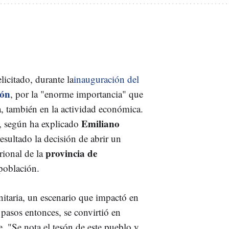
licitado, durante la
inauguración del
gón
, por la "enorme importancia" que
a, también en la actividad económica.
Emiliano
o, según ha explicado
resultado la decisión de abrir un
provincia de
trional de la
spoblación.
itaria, un escenario que impactó en
pasos entonces, se convirtió en
. "Se nota el tesón de este pueblo y