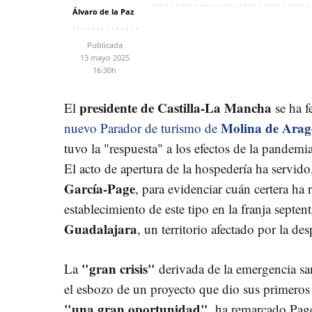
Álvaro de la Paz
Publicada
13 mayo 2025
16:30h
presidente de Castilla-La Mancha
El
se ha fe
Molina de Ara
nuevo Parador de turismo de
tuvo la "respuesta" a los efectos de la pandemi
El acto de apertura de la hospedería ha servid
García-Page
, para evidenciar cuán certera ha 
establecimiento de este tipo en la franja septen
Guadalajara
, un territorio afectado por la de
"gran crisis"
La
derivada de la emergencia san
el esbozo de un proyecto que dio sus primeros 
"una gran oportunidad"
, ha remarcado Page