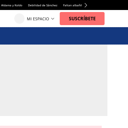
e Aldama y Koldo
Debilidad de Sánchez
Faltan albañiles
Rentabilidad de la viviend