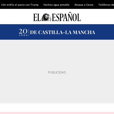
Irán enfría el pacto con Trump
Hackeo agua potable
Ataque a Ceuta
Teléfonos d