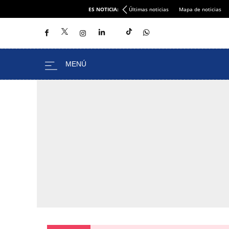
ES NOTICIA:
Últimas noticias
Mapa de noticias