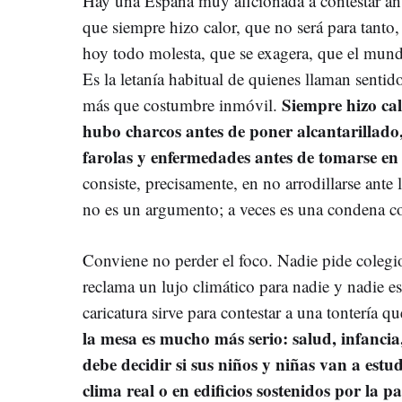
Hay una España muy aficionada a contestar ant
que siempre hizo calor, que no será para tant
hoy todo molesta, que se exagera, que el mund
Es la letanía habitual de quienes llaman sent
Siempre hizo cal
más que costumbre inmóvil.
hubo charcos antes de poner alcantarillado
farolas y enfermedades antes de tomarse en 
consiste, precisamente, en no arrodillarse ant
no es un argumento; a veces es una condena co
Conviene no perder el foco. Nadie pide colegio
reclama un lujo climático para nadie y nadie e
caricatura sirve para contestar a una tontería q
la mesa es mucho más serio: salud, infancia
debe decidir si sus niños y niñas van a estu
clima real o en edificios sostenidos por la p