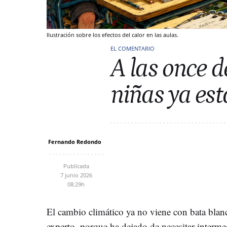
Ilustración sobre los efectos del calor en las aulas.
EL COMENTARIO
A las once d
niñas ya est
Fernando Redondo
Publicada
7 junio 2026
08:29h
El cambio climático ya no viene con bata blanc
experto, porque ha dejado de necesitar interme