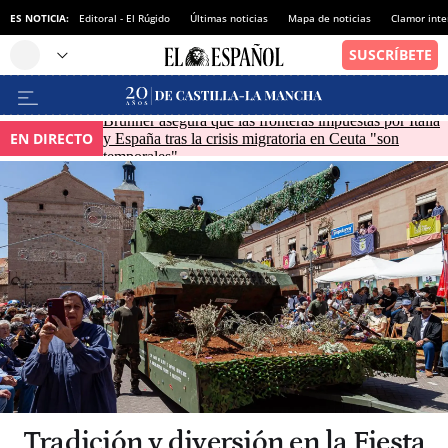
ES NOTICIA:
Editoral - El Rúgido
Últimas noticias
Mapa de noticias
Clamor inte
Brunner asegura que las fronteras impuestas por Italia
EN DIRECTO
y España tras la crisis migratoria en Ceuta "son
temporales"
Tradición y diversión en la Fiesta