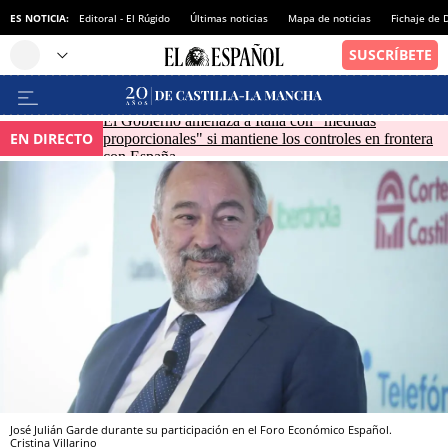
ES NOTICIA:
Editoral - El Rúgido
Últimas noticias
Mapa de noticias
Fichaje de
El Gobierno amenaza a Italia con "medidas
EN DIRECTO
proporcionales" si mantiene los controles en frontera
con España
José Julián Garde durante su participación en el Foro Económico Español.
Cristina Villarino