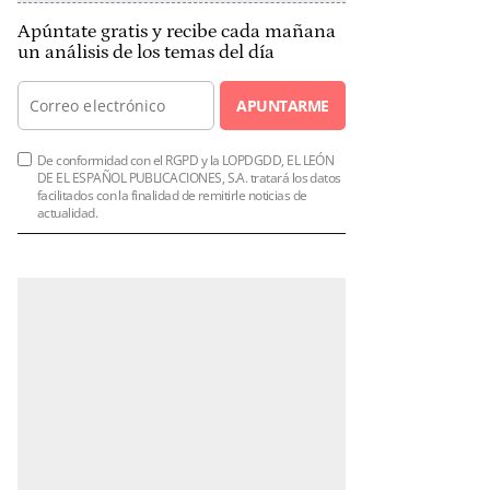
Apúntate gratis y recibe cada mañana
un análisis de los temas del día
APUNTARME
De conformidad con el RGPD y la LOPDGDD, EL LEÓN
DE EL ESPAÑOL PUBLICACIONES, S.A. tratará los datos
facilitados con la finalidad de remitirle noticias de
actualidad.