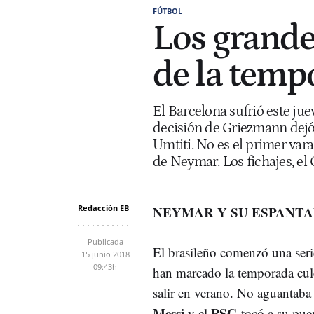
FÚTBOL
Los grande
de la temp
El Barcelona sufrió este ju
decisión de Griezmann dejó 
Umtiti. No es el primer va
de Neymar. Los fichajes, el
Redacción EB
NEYMAR Y SU ESPANTA
Publicada
El brasileño comenzó una serie
15 junio 2018
09:43h
han marcado la temporada cu
salir en verano. No aguantaba
Messi
PSG
y el
tocó a su puer