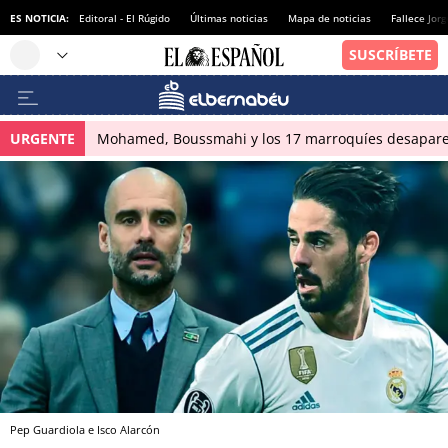
ES NOTICIA:
Editoral - El Rúgido
Últimas noticias
Mapa de noticias
Fallece Jor
URGENTE
Mohamed, Boussmahi y los 17 marroquíes desapareci
Pep Guardiola e Isco Alarcón