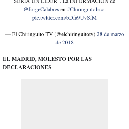
SERÍA UN LÍDER". La INFORMACIÓN de
@JorgeCalabres
en
#ChiringuitoIsco
.
pic.twitter.com/bDfa9UvSfM
— El Chiringuito TV (@elchiringuitotv)
28 de marzo
de 2018
EL MADRID, MOLESTO POR LAS
DECLARACIONES