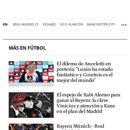
REAL MADRID CF
FICHAJES
ISCO ALARCÓN
MANCHESTER CITY
PEP GUARDIOLA
SANTPEDOR (BARCELONA)
MÁS EN FÚTBOL
El dilema de Ancelotti en
portería: "Lunin ha estado
fantástico y Courtois es el
mejor del mundo"
El espejo de Xabi Alonso para
ganar al Bayern: la clave
Vinicius y atención a Kane
en el plan del Madrid
Bayern Múnich - Real