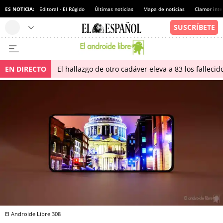
ES NOTICIA:
Editoral - El Rúgido
Últimas noticias
Mapa de noticias
Clamor inte
EN DIRECTO
El hallazgo de otro cadáver eleva a 83 los falleci
El Androide Libre 308