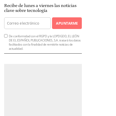
Recibe de lunes a viernes las noticias
clave sobre tecnología
APUNTARME
De conformidad con el RGPD y la LOPDGDD, EL LEÓN
DE EL ESPAÑOL PUBLICACIONES, S.A. tratará los datos
facilitados con la finalidad de remitirle noticias de
actualidad.