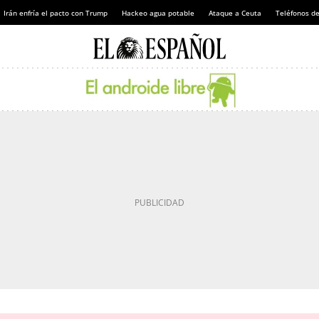
Irán enfría el pacto con Trump
Hackeo agua potable
Ataque a Ceuta
Teléfonos d