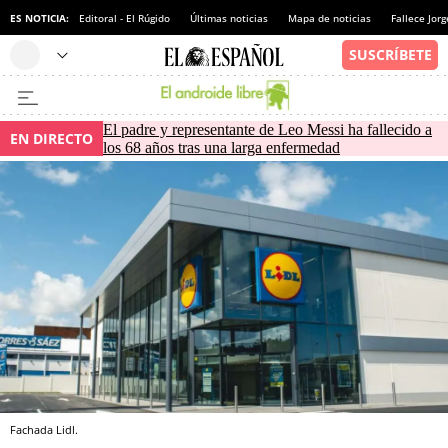
ES NOTICIA:
Editoral - El Rúgido
Últimas noticias
Mapa de noticias
Fallece Jor
El padre y representante de Leo Messi ha fallecido a
EN DIRECTO
los 68 años tras una larga enfermedad
Fachada Lidl.