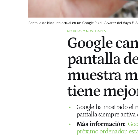
Pantalla de bloqueo actual en un Google Pixel
Álvarez del Vayo
El 
NOTICIAS Y NOVEDADES
Google cam
pantalla d
muestra m
tiene mejo
Google ha mostrado el n
pantalla siempre activa
Más información:
Goo
próximo ordenador: esta