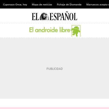
Cuponazo Once, hoy
Mapa de noticias
Fichaje de Diomande
Marruecos acepta 