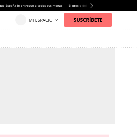
que España le entregue a todos sus menas
El precio del alquiler de vivienda baja por pri