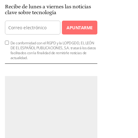
Recibe de lunes a viernes las noticias
clave sobre tecnología
APUNTARME
De conformidad con el RGPD y la LOPDGDD, EL LEÓN
DE EL ESPAÑOL PUBLICACIONES, S.A. tratará los datos
facilitados con la finalidad de remitirle noticias de
actualidad.