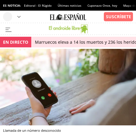
ES NOTICIA:
Editoral - El Rúgido
Últimas noticias
Cuponazo Once, hoy
Mapa de 
EN DIRECTO
Marruecos eleva a 14 los muertos y 236 los herido
Llamada de un número desconocido