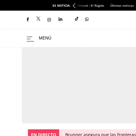
ES NOTICIA:
Editoral - El Rúgido
Últimas noticias
EN DIRECTO
Brunner asegura que las fronteras 