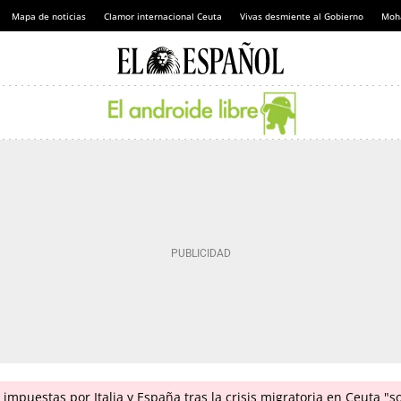
Mapa de noticias
Clamor internacional Ceuta
Vivas desmiente al Gobierno
Moh
impuestas por Italia y España tras la crisis migratoria en Ceuta "