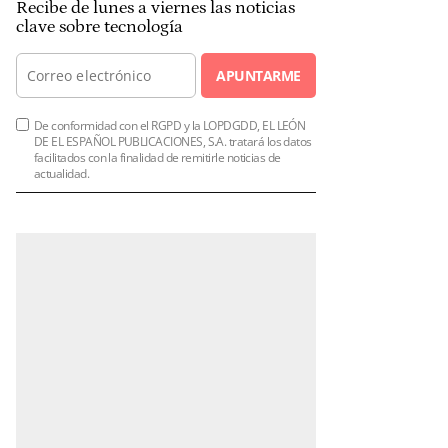
Recibe de lunes a viernes las noticias
clave sobre tecnología
APUNTARME
De conformidad con el RGPD y la LOPDGDD, EL LEÓN
DE EL ESPAÑOL PUBLICACIONES, S.A. tratará los datos
facilitados con la finalidad de remitirle noticias de
actualidad.