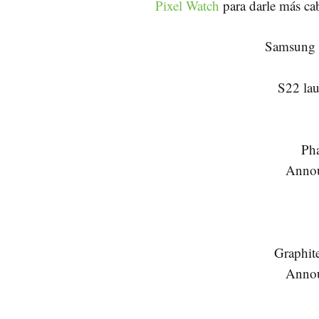
Pixel Watch
para darle más ca
Samsung e
S22 la
Ph
Annou
Graphit
Annou