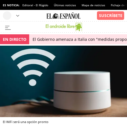
ES NOTICIA:
Editoral - El Rúgido
Últimas noticias
Mapa de noticias
Fichaje de
EN DIRECTO
El Gobierno amenaza a Italia con "medidas propor
El WiFi será una opción pronto