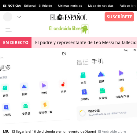
ES NOTICIA:
Editoral - El Rúgido
Últimas noticias
Mapa de noticias
Fallece Jor
EN DIRECTO
El padre y representante de Leo Messi ha falleci
MIUI 13 llegaría el 16 de diciembre en un evento de Xiaomi
El Androide Libre