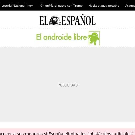
Lotería Nacional, hoy
Irán enfría el pacto con Trump
Hackeo agua potable
Ataque
coger a sus menores si España elimina los "obstáculos judiciales"