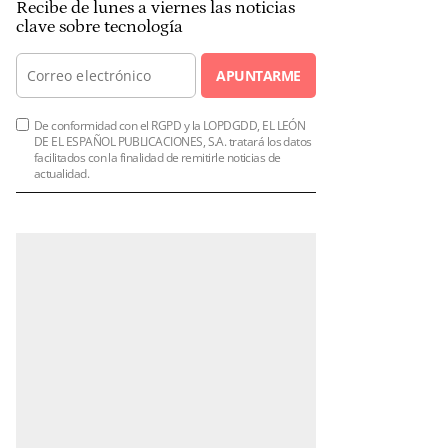
Recibe de lunes a viernes las noticias
clave sobre tecnología
APUNTARME
De conformidad con el RGPD y la LOPDGDD, EL LEÓN
DE EL ESPAÑOL PUBLICACIONES, S.A. tratará los datos
facilitados con la finalidad de remitirle noticias de
actualidad.