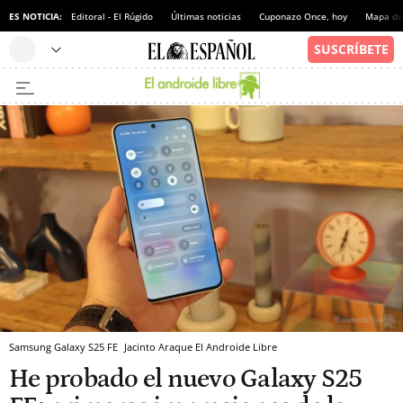
ES NOTICIA:
Editoral - El Rúgido
Últimas noticias
Cuponazo Once, hoy
Mapa de 
Samsung Galaxy S25 FE
Jacinto Araque
El Androide Libre
He probado el nuevo Galaxy S25