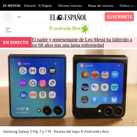
ES NOTICIA:
Editoral - El Rúgido
Últimas noticias
Mapa de noticias
Fallece Jor
El padre y representante de Leo Messi ha fallecido a
EN DIRECTO
los 68 años tras una larga enfermedad
Samsung Galaxy Z Flip 7 y 7 FE
Álvarez del Vayo
El Androide Libre