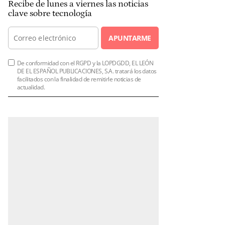
Recibe de lunes a viernes las noticias
clave sobre tecnología
APUNTARME
De conformidad con el RGPD y la LOPDGDD, EL LEÓN
DE EL ESPAÑOL PUBLICACIONES, S.A. tratará los datos
facilitados con la finalidad de remitirle noticias de
actualidad.