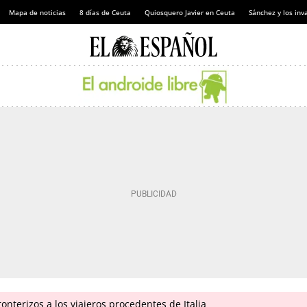
Mapa de noticias
8 días de Ceuta
Quiosquero Javier en Ceuta
Sánchez y los inv
onterizos a los viajeros procedentes de Italia