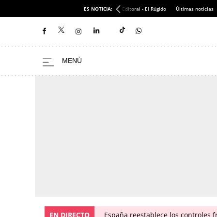
ES NOTICIA:
Editoral - El Rúgido
Últimas noticias
EN DIRECTO
España reestablece los controles fr