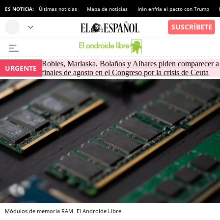
ES NOTICIA:
Últimas noticias
Mapa de noticias
Irán enfría el pacto con Trump
Robles, Marlaska, Bolaños y Albares piden comparecer a
URGENTE
finales de agosto en el Congreso por la crisis de Ceuta
Módulos de memoria RAM
El Androide Libre