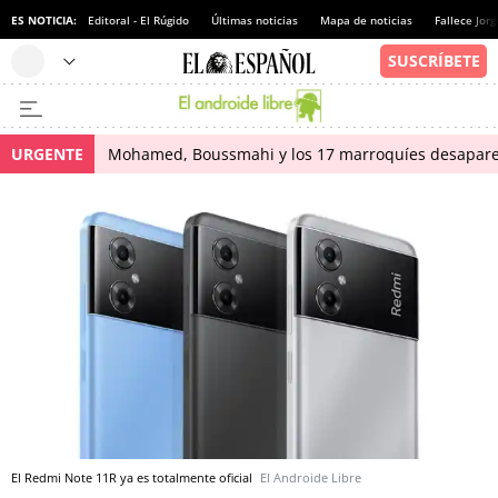
ES NOTICIA:
Editoral - El Rúgido
Últimas noticias
Mapa de noticias
Fallece Jor
URGENTE
Mohamed, Boussmahi y los 17 marroquíes desapareci
El Redmi Note 11R ya es totalmente oficial
El Androide Libre