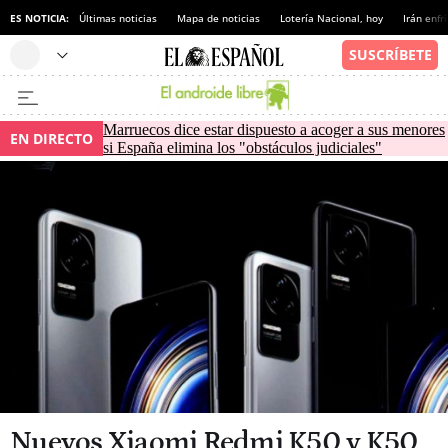
ES NOTICIA:
Últimas noticias
Mapa de noticias
Lotería Nacional, hoy
Irán enfr
Marruecos dice estar dispuesto a acoger a sus menores
EN DIRECTO
si España elimina los "obstáculos judiciales"
Nuevos Xiaomi Redmi K50 y K50