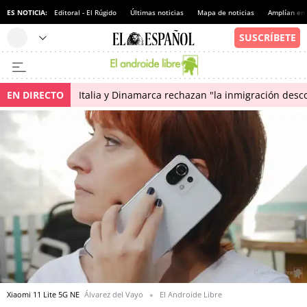
ES NOTICIA:
Editoral - El Rúgido
Últimas noticias
Mapa de noticias
Amplían en
EN DIRECTO
Italia y Dinamarca rechazan "la inmigración desco
Xiaomi 11 Lite 5G NE
Álvarez del Vayo
El Androide Libre